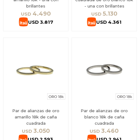
brillantes
- una con brillantes
4.490
5.130
USD
USD
USD
3.817
USD
4.361
Par de alianzas de oro
Par de alianzas de oro
amarillo 18k de caña
blanco 18k de caña
cuadrada
cuadrada
3.050
3.460
USD
USD
USD
2.593
USD
2.941