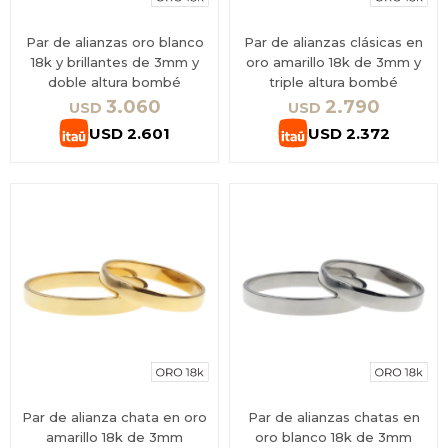
Par de alianzas oro blanco
Par de alianzas clásicas en
18k y brillantes de 3mm y
oro amarillo 18k de 3mm y
doble altura bombé
triple altura bombé
3.060
2.790
USD
USD
USD
2.601
USD
2.372
Par de alianza chata en oro
Par de alianzas chatas en
amarillo 18k de 3mm
oro blanco 18k de 3mm