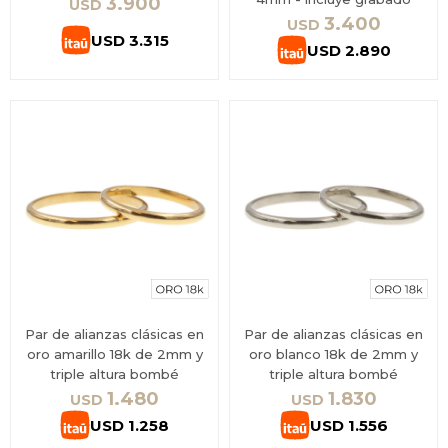
3.900
USD
3.400
USD
USD
3.315
USD
2.890
Par de alianzas clásicas en
Par de alianzas clásicas en
oro amarillo 18k de 2mm y
oro blanco 18k de 2mm y
triple altura bombé
triple altura bombé
1.480
1.830
USD
USD
USD
1.258
USD
1.556