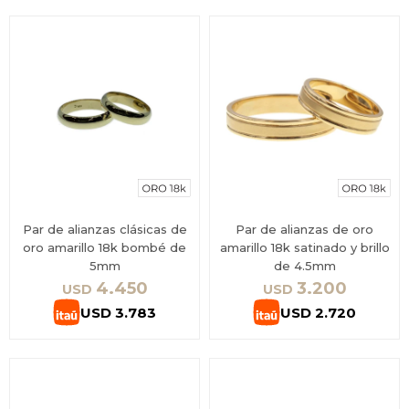
Par de alianzas clásicas de
Par de alianzas de oro
oro amarillo 18k bombé de
amarillo 18k satinado y brillo
5mm
de 4.5mm
4.450
3.200
USD
USD
USD
3.783
USD
2.720