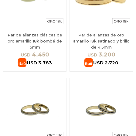
Par de alianzas clásicas de
Par de alianzas de oro
oro amarillo 18k bombé de
amarillo 18k satinado y brillo
5mm
de 4.5mm
4.450
3.200
USD
USD
USD
3.783
USD
2.720