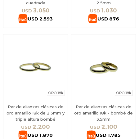
cuadrada
2.5mm
3.050
1.030
USD
USD
USD
2.593
USD
876
Par de alianzas clásicas de
Par de alianzas clásicas de
oro amarillo 18k de 2.5mm y
oro amarillo 18k - bombé de
triple altura bombé
3.5mm
2.200
2.100
USD
USD
USD
1.870
USD
1.785