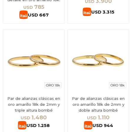
3.900
USD
785
USD
USD
3.315
USD
667
Par de alianzas clásicas en
Par de alianzas clásicas en
oro amarillo 18k de 2mm y
oro amarillo 18k de 2mm y
triple altura bombé
doble altura bombé
1.480
1.110
USD
USD
USD
1.258
USD
944