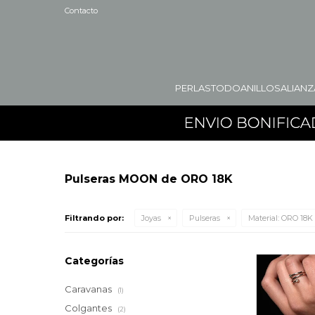
Contacto
PERLAS
TODO
ANILLOS
ALIANZ
Pulseras MOON de ORO 18K
Filtrando por:
Joyas
Pulseras
Material:
ORO 18K
Categorías
Caravanas
(1)
Colgantes
(2)