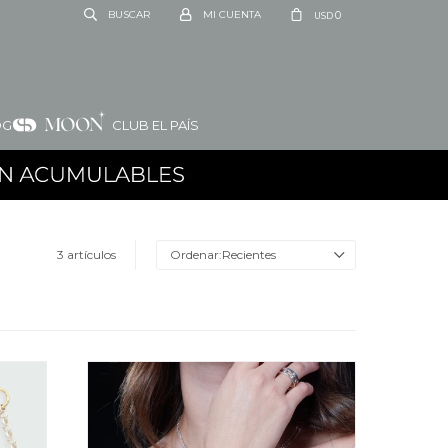
0
USD
OG
CLUB EL PAÍS
3 artículos
Recientes