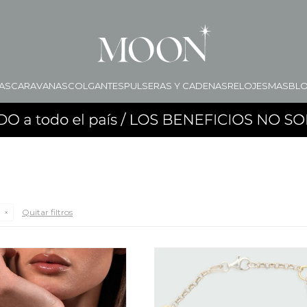
AS
CARAVANAS
COLGANTES
PULSERAS Y CADENAS
RELOJES
MAS
BL
Quitar filtros