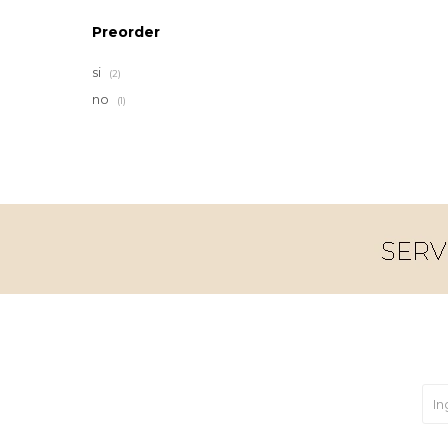
Preorder
si
(2)
no
(1)