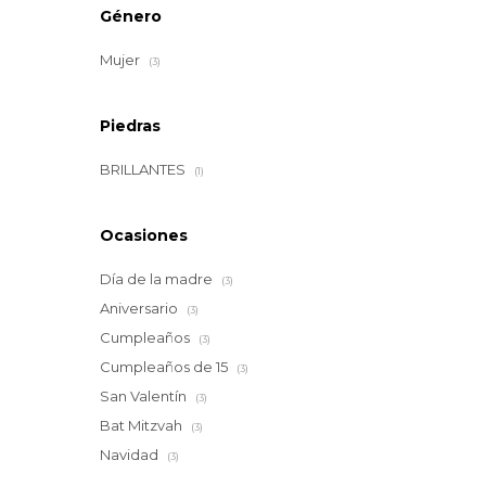
Género
Mujer
(3)
Piedras
BRILLANTES
(1)
Ocasiones
Día de la madre
(3)
Aniversario
(3)
Cumpleaños
(3)
Cumpleaños de 15
(3)
San Valentín
(3)
Bat Mitzvah
(3)
Navidad
(3)