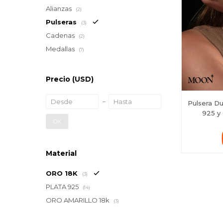
Alianzas
(2)
Pulseras
(3)
Cadenas
(2)
Medallas
(7)
Precio
(USD)
Pulsera D
925 y 
OK
Material
ORO 18K
(3)
PLATA 925
(14)
ORO AMARILLO 18k
(3)