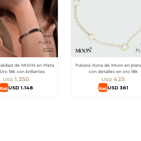
ualidad de MOON en Plata
Pulsera Rona de Moon en plat
Oro 18k con brillantes
con detalles en oro 18k
1.350
425
USD
USD
USD
1.148
USD
361