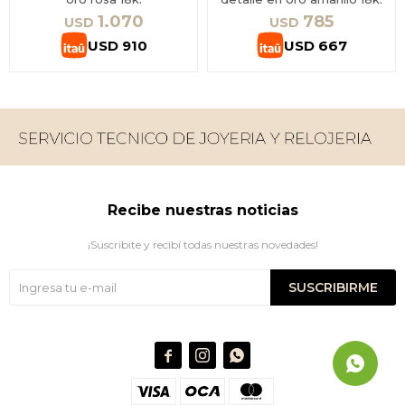
1.070
785
USD
USD
USD
910
USD
667
Recibe nuestras noticias
¡Suscribite y recibí todas nuestras novedades!
SUSCRIBIRME


