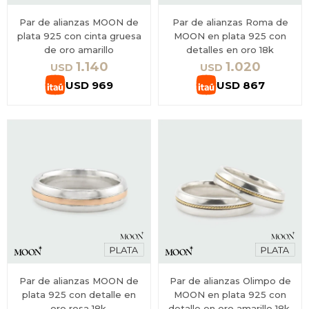
Par de alianzas MOON de
Par de alianzas Roma de
plata 925 con cinta gruesa
MOON en plata 925 con
de oro amarillo
detalles en oro 18k
1.140
1.020
USD
USD
USD
969
USD
867
Par de alianzas MOON de
Par de alianzas Olimpo de
plata 925 con detalle en
MOON en plata 925 con
oro rosa 18k.
detalle en oro amarillo 18k.